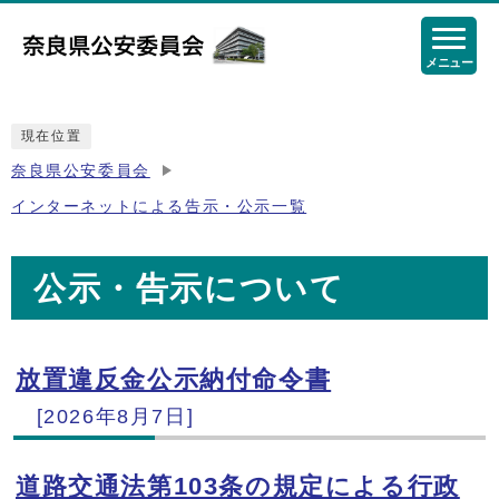
メニュー
現在位置
奈良県公安委員会
インターネットによる告示・公示一覧
公示・告示について
放置違反金公示納付命令書
メインメニュー
[2026年8月7日]
道路交通法第103条の規定による行政