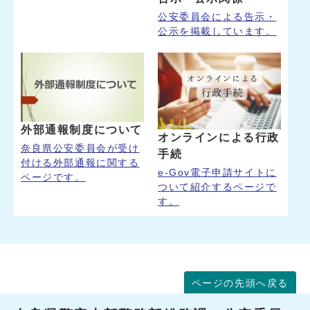
公安委員会による告示・
公示を掲載しています。
外部通報制度について
オンラインによる行政
奈良県公安委員会が受け
手続
付ける外部通報に関する
e-Gov電子申請サイトに
ページです。
ついて紹介するページで
す。
ページの先頭へ戻る