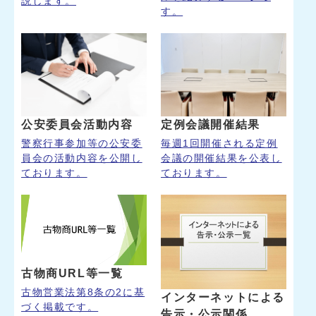
説します。
す。
公安委員会活動内容
定例会議開催結果
警察行事参加等の公安委
毎週1回開催される定例
員会の活動内容を公開し
会議の開催結果を公表し
ております。
ております。
古物商URL等一覧
古物営業法第8条の2に基
インターネットによる
づく掲載です。
告示・公示関係