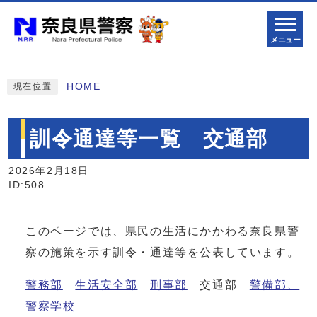
メニュー
HOME
現在位置
訓令通達等一覧 交通部
2026年2月18日
ID:508
このページでは、県民の生活にかかわる奈良県警
察の施策を示す訓令・通達等を公表しています。
警務部
生活安全部
刑事部
交通部
警備部、
警察学校