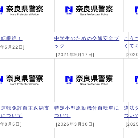
運転根絶！
中学生のための交通安全ブ
こう
ック
くて
6年5月22日]
[2021年9月17日]
[202
者運転免許自主返納支
特定小型原動機付自転車に
違法
度について
ついて
つい
6年8月5日]
[2026年3月30日]
[202