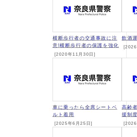
横断歩行者の交通事故に注
飲酒
意!横断歩行者の保護を強化
[202
[2020年11月30日]
車に乗ったら全席シートベ
高齢
ルト着用
援制
[2025年6月25日]
[202