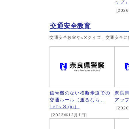
ップ
[202
交通安全教育
交通安全教室や○✕クイズ、交通安全
信号機のない横断歩道での
奈良
交通ルール（渡るなら、
アップ
Let's Sign）
[202
[2023年12月1日]