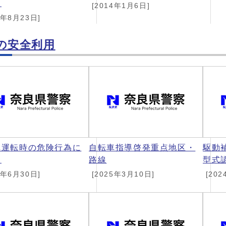
ト
[2014年1月6日]
9年8月23日]
の安全利用
車運転時の危険行為に
自転車指導啓発重点地区・
駆動
て
路線
型式
5年6月30日]
[2025年3月10日]
[202