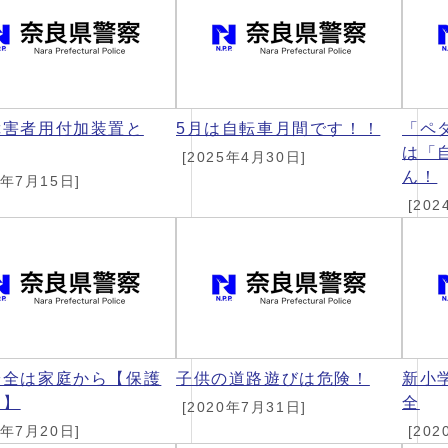
障害者用付加装置と
5月は自転車月間です！！
「ペ
は「
[2025年4月30日]
ん！
5年7月15日]
[202
安全は家庭から【保護
子供の道路遊びは危険！
新小
け】
全
[2020年7月31日]
1年7月20日]
[202