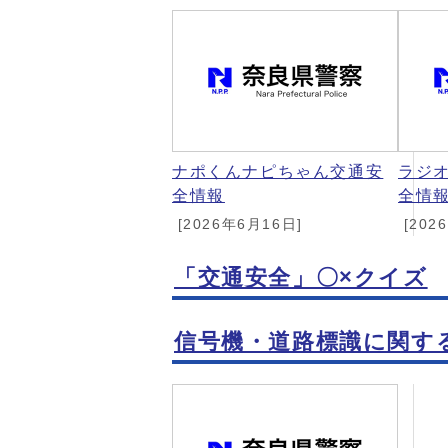
ナポくんナピちゃん交通安
ラジ
全情報
全情
[2026年6月16日]
[202
「交通安全」〇×クイズ
信号機・道路標識に関す