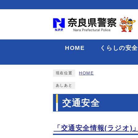
HOME
くらしの安
HOME
現在位置
あしあと
交通安全
「交通安全情報(ラジオ)
メインメニュー