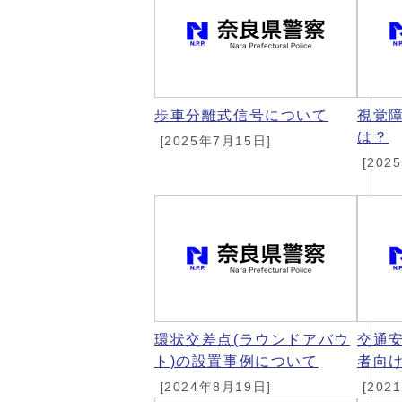
歩車分離式信号について
視覚
は？
[2025年7月15日]
[202
環状交差点(ラウンドアバウ
交通
ト)の設置事例について
者向
[2024年8月19日]
[202