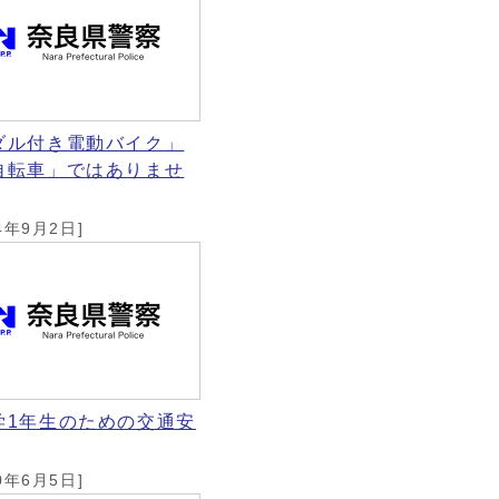
ダル付き電動バイク」
自転車」ではありませ
4年9月2日]
学1年生のための交通安
0年6月5日]