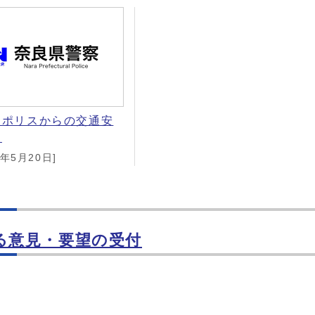
オポリスからの交通安
報
6年5月20日]
る意見・要望の受付