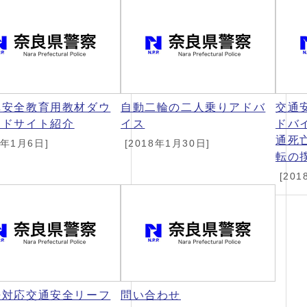
車安全教育用教材ダウ
自動二輪の二人乗りアドバ
交通
ードサイト紹介
イス
ドバ
通死
4年1月6日]
[2018年1月30日]
転の
[201
語対応交通安全リーフ
問い合わせ