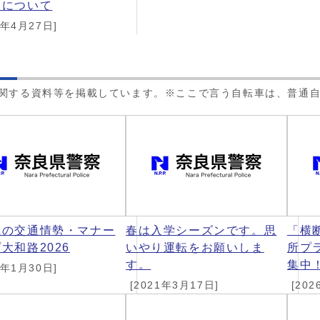
」について
6年4月27日]
に関する資料等を掲載しています。※ここで言う自転車は、普通
県の交通情勢・マナー
春は入学シーズンです。思
「横
大和路2026
いやり運転をお願いしま
所プ
す。
集中
6年1月30日]
[2021年3月17日]
[202