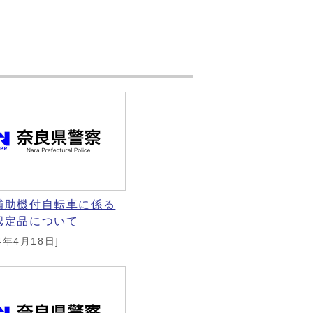
補助機付自転車に係る
認定品について
4年4月18日]