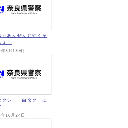
つうあんぜんおやくそ
ちょう
0年5月13日]
タクシー「白タク」に
て
5年10月24日]