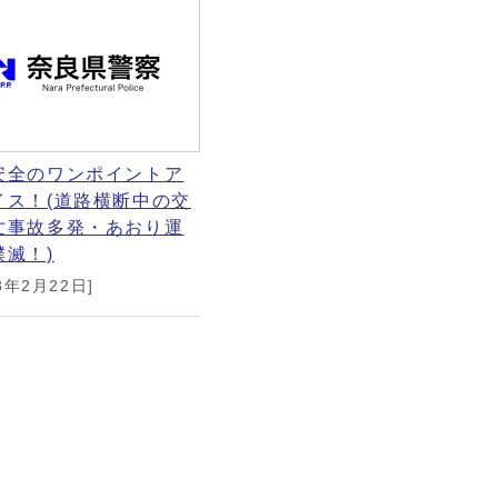
安全のワンポイントア
イス！(道路横断中の交
亡事故多発・あおり運
撲滅！)
8年2月22日]