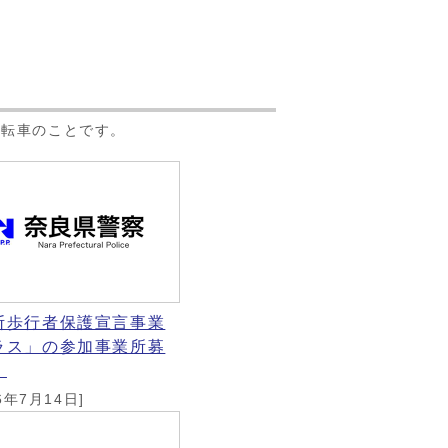
自転車のことです。
断歩行者保護宣言事業
ラス」の参加事業所募
！
6年7月14日]