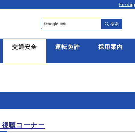
Foreig
検索
全
交通安全
運転免許
採用案内
」視聴コーナー