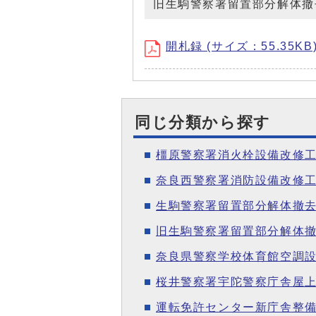
旧生駒警察署留置部分解体撤
開札録 (サイズ：55.35KB
同じ分類から探す
橿原警察署消火栓設備改修
奈良西警察署消防設備改修
生駒警察署留置部分解体撤去
旧生駒警察署留置部分解体
奈良県警察学校体育館空調
桜井警察署宇陀警察庁舎屋上
運転免許センター新庁舎整