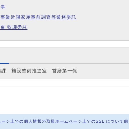
工事
備事業近隣家屋事前調査等業務委託
事 監理委託
備課 施設整備推進室 営繕第一係
ページ上での個人情報の取扱
ホームページ上でのSSL について
個