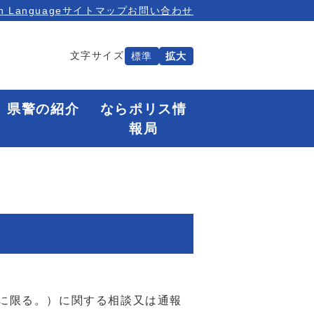
n Language
サイトマップ
お問い合わせ
文字サイズ
標準
拡大
県警の紹介
ならポリス情
報局
に限る。）に関する相談又は通報