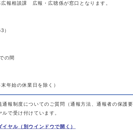
部広報相談課 広報・広聴係が窓口となります。
63）
までの間
年末年始の休業日を除く）
益通報制度についてのご質問（通報方法、通報者の保護
ヤルで受け付けています。
ダイヤル
（別ウインドウで開く）