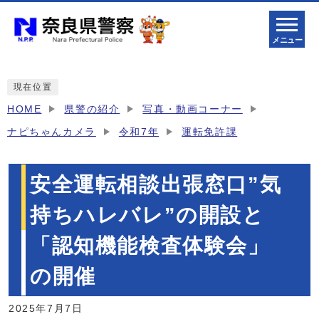
メニュー
現在位置
HOME
県警の紹介
写真・動画コーナー
ナピちゃんカメラ
令和7年
運転免許課
安全運転相談出張窓口”気
持ちハレバレ”の開設と
「認知機能検査体験会」
の開催
2025年7月7日