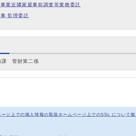
備事業近隣家屋事前調査等業務委託
事 監理委託
備課 管財第二係
ページ上での個人情報の取扱
ホームページ上でのSSL について
個