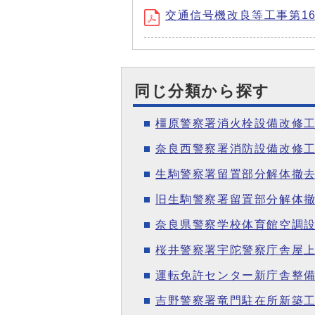
交通信号機改良等工事第16-1
同じ分類から探す
橿原警察署消火栓設備改修
奈良西警察署消防設備改修
生駒警察署留置部分解体撤去
旧生駒警察署留置部分解体
奈良県警察学校体育館空調
桜井警察署宇陀警察庁舎屋上
運転免許センター新庁舎整
吉野警察署竜門駐在所新築