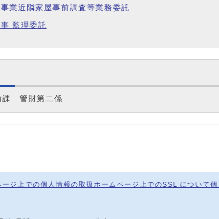
備事業近隣家屋事前調査等業務委託
事 監理委託
備課 管財第二係
ページ上での個人情報の取扱
ホームページ上でのSSL について
個