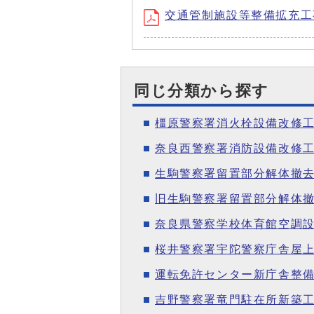
交通管制施設等整備拡充工事中
同じ分類から探す
橿原警察署消火栓設備改修
奈良西警察署消防設備改修
生駒警察署留置部分解体撤去
旧生駒警察署留置部分解体
奈良県警察学校体育館空調
桜井警察署宇陀警察庁舎屋上
運転免許センター新庁舎整
吉野警察署竜門駐在所新築