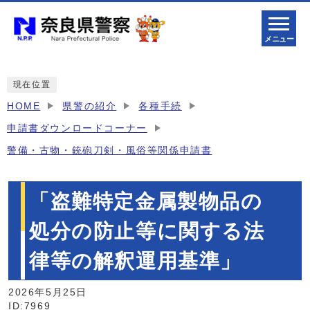
メニュー
現在位置
HOME
県警の紹介
各種手続
申請書ダウンロードコーナー
警備・古物・銃砲刀剣・風俗等関係申請書
「盗難特定金属製物品の
処分の防止等に関する法
律等の解釈運用基準」
2026年5月25日
ID:7969