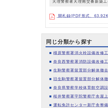
天理警察署天理南交番新築工
開札録(PDF形式、63.92K
同じ分類から探す
橿原警察署消火栓設備改修
奈良西警察署消防設備改修
生駒警察署留置部分解体撤去
旧生駒警察署留置部分解体
奈良県警察学校体育館空調
桜井警察署宇陀警察庁舎屋上
運転免許センター新庁舎整