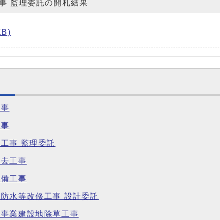
事 監理委託の開札結果
B)
工事
工事
工事 監理委託
撤去工事
設備工事
防水等改修工事 設計委託
備事業建設地除草工事