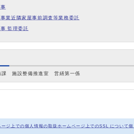
工事
備事業近隣家屋事前調査等業務委託
事 監理委託
備課 施設整備推進室 営繕第一係
ページ上での個人情報の取扱
ホームページ上でのSSL について
個