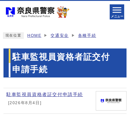
メニュー
HOME
交通安全
各種手続
現在位置
駐車監視員資格者証交付
申請手続
メインメニュー
駐車監視員資格者証交付申請手続
[2026年8月4日]