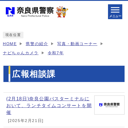
メニュー
現在位置
HOME
県警の紹介
写真・動画コーナー
ナピちゃんカメラ
令和7年
広報相談課
メインメニュー
(2月18日)奈良公園バスターミナルに
おいて、ランチタイムコンサートを開
催
[2025年2月21日]