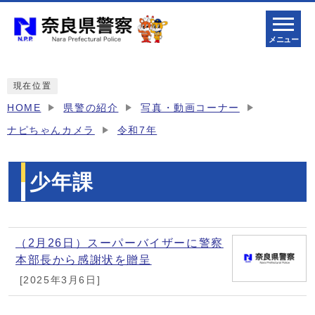
メニュー
現在位置
HOME
県警の紹介
写真・動画コーナー
ナピちゃんカメラ
令和7年
少年課
メインメニュー
（2月26日）スーパーバイザーに警察
本部長から感謝状を贈呈
[2025年3月6日]