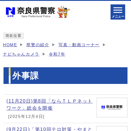
メニュー
現在位置
HOME
県警の紹介
写真・動画コーナー
ナピちゃんカメラ
令和7年
外事課
メインメニュー
(11月20日)第8回「ならＴＬＰネット
ワーク」総会を開催
[2025年12月4日]
(9月22日)「第10回テロ対策・やまと