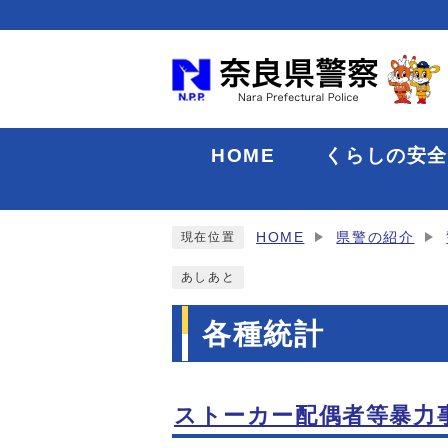
HOME
くらしの安
HOME
県警の紹介
現在位置
あしあと
各種統計
ストーカー配偶者等暴力
メインメニュー