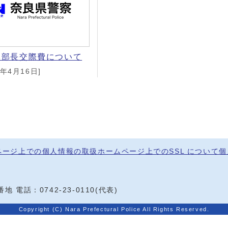
本部長交際費について
6年4月16日]
ページ上での個人情報の取扱
ホームページ上でのSSL について
個
0番地
電話：
0742-23-0110
(代表)
Copyright (C) Nara Prefectural Police All Rights Reserved.