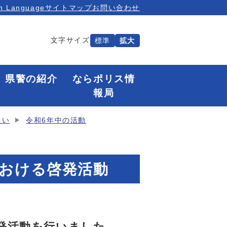
n Language
サイトマップ
お問い合わせ
文字サイズ
標準
拡大
県警の紹介
ならポリス情
報局
たい
令和6年中の活動
における啓発活動
発活動を行いました