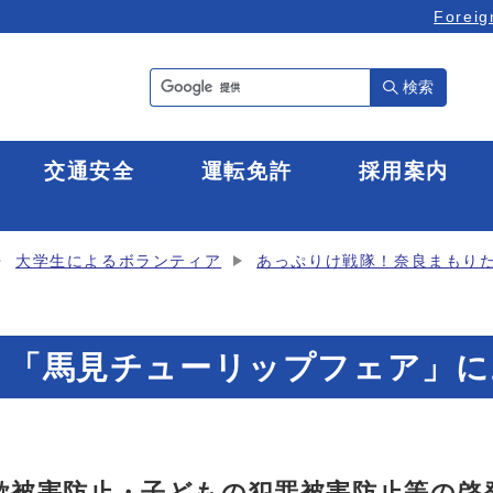
Foreig
検索
全
交通安全
運転免許
採用案内
大学生によるボランティア
あっぷりけ戦隊！奈良まもり
日 「馬見チューリップフェア」
欺被害防止・子どもの犯罪被害防止等の啓