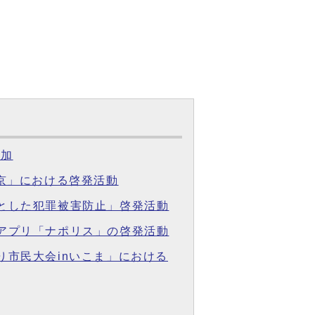
参加
城京」における啓発活動
象とした犯罪被害防止」啓発活動
心アプリ「ナポリス」の啓発活動
り市民大会inいこま」における