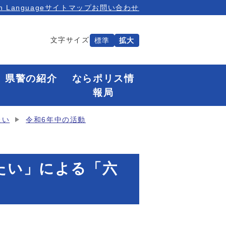
n Language
サイトマップ
お問い合わせ
文字サイズ
標準
拡大
県警の紹介
ならポリス情
報局
たい
令和6年中の活動
りたい」による「六