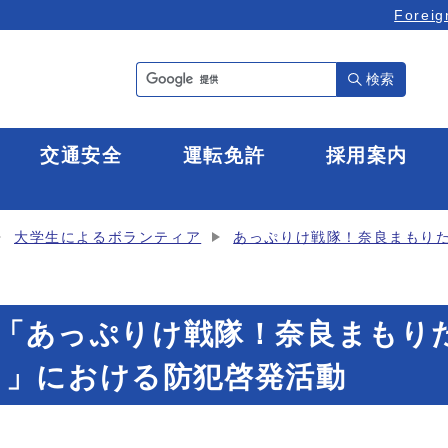
Foreig
検索
全
交通安全
運転免許
採用案内
大学生によるボランティア
あっぷりけ戦隊！奈良まもり
3日「あっぷりけ戦隊！奈良まも
り」における防犯啓発活動