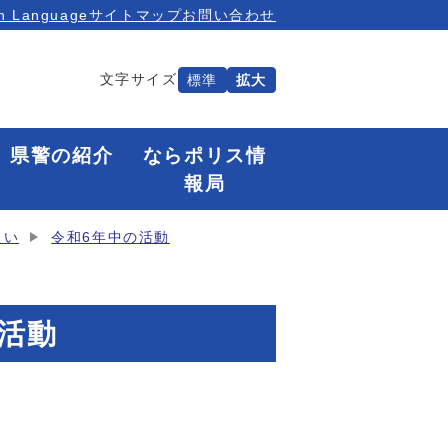
n Language
サイトマップ
お問い合わせ
文字サイズ
標準
拡大
県警の紹介
ならポリス情
報局
たい
令和6年中の活動
活動