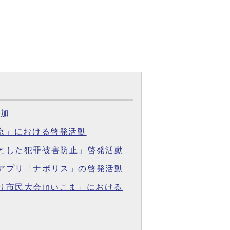
参加
城京」における啓発活動
象とした犯罪被害防止」啓発活動
心アプリ「ナポリス」の啓発活動
り市民大会inいこま」における