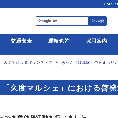
Foreig
検索
全
交通安全
運転免許
採用案内
大学生によるボランティア
あっぷりけ戦隊！奈良まもり
日 「久度マルシェ」における啓発
ェで各種啓発活動を行いました