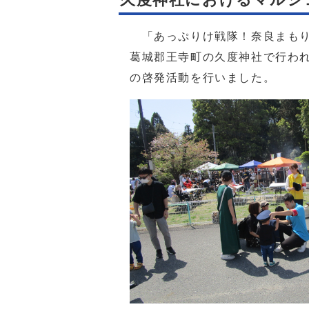
「あっぷりけ戦隊！奈良まもりた
葛城郡王寺町の久度神社で行わ
の啓発活動を行いました。