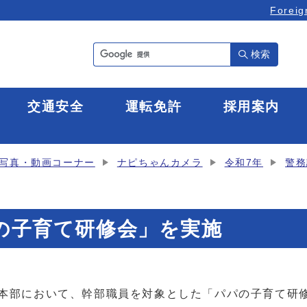
Foreig
検索
全
交通安全
運転免許
採用案内
写真・動画コーナー
ナピちゃんカメラ
令和7年
警務
パの子育て研修会」を実施
察本部において、幹部職員を対象とした「パパの子育て研