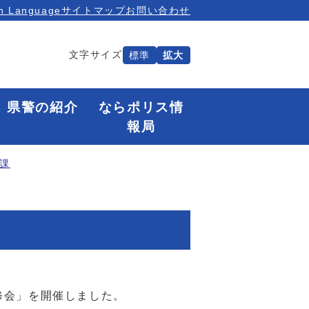
n Language
サイトマップ
お問い合わせ
文字サイズ
標準
拡大
県警の紹介
ならポリス情
報局
課
修会」を開催しました。