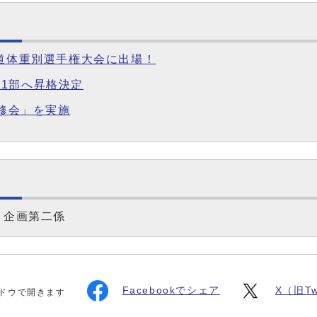
柔道体重別選手権大会に出場！
1部へ昇格決定
研修会」を実施
 企画第二係
Facebookでシェア
X（旧Tw
ドウで開きます