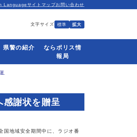
n Language
サイトマップ
お問い合わせ
文字サイズ
標準
拡大
県警の紹介
ならポリス情
報局
署
様へ感謝状を贈呈
の全国地域安全期間中に、ラジオ番