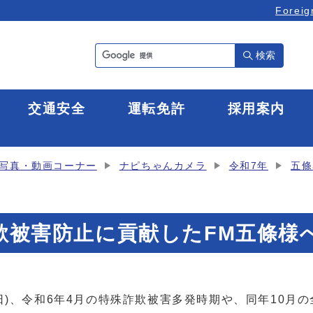
Foreig
検索
全
交通安全
運転免許
採用案内
写真・動画コーナー
ナピちゃんカメラ
令和7年
五條
殊詐欺被害防止に貢献したFM五條
日)、令和6年4月の特殊詐欺被害多発時期や、同年10月