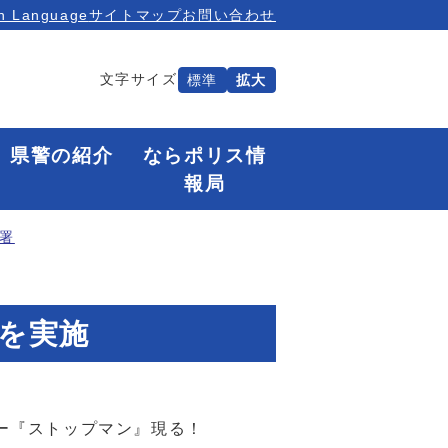
n Language
サイトマップ
お問い合わせ
文字サイズ
標準
拡大
県警の紹介
ならポリス情
報局
署
室を実施
ー『ストップマン』現る！