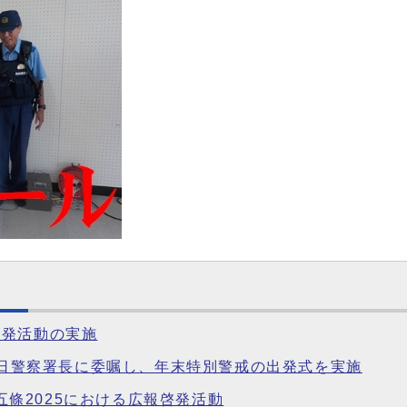
啓発活動の実施
を一日警察署長に委嘱し、年末特別警戒の出発式を実施
n五條2025における広報啓発活動