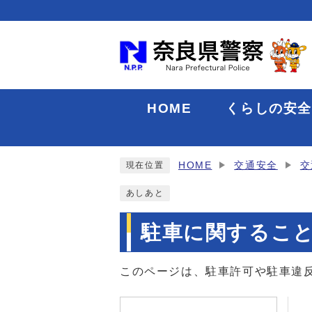
HOME
くらしの安
HOME
交通安全
交
現在位置
あしあと
駐車に関するこ
このページは、駐車許可や駐車違