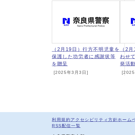
（2月19日）行方不明児童を
（2月
保護した功労者に感謝状等
わせ
を贈呈
発活
[2025年3月3日]
[202
利用規約
アクセシビリティ方針
ホーム
RSS配信一覧