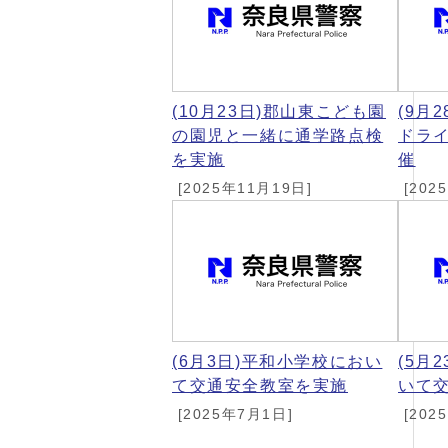
(10月23日)郡山東こども園
(9月
の園児と一緒に通学路点検
ドラ
を実施
催
[2025年11月19日]
[202
(6月3日)平和小学校におい
(5月
て交通安全教室を実施
いて
[2025年7月1日]
[202