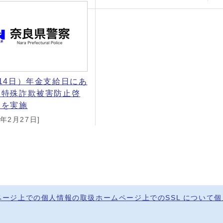
14日）年金支給日にあ
て特殊詐欺被害防止啓
動を実施
5年2月27日]
ページ上での個人情報の取扱
ホームページ上でのSSL について
個