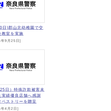
10日)郡山北幼稚園で交
全教室を実施
5年9月25日]
月25日）特殊詐欺被害未
止実績優良店舗へ感謝
タペストリーを贈呈
5年4月2日]