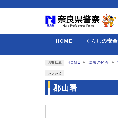
HOME
くらしの安
HOME
県警の紹介
現在位置
あしあと
郡山署
メインメニュー