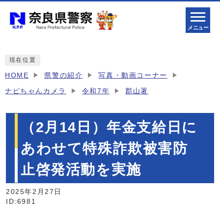
メニュー
現在位置
HOME
県警の紹介
写真・動画コーナー
ナピちゃんカメラ
令和7年
郡山署
（2月14日）年金支給日に
あわせて特殊詐欺被害防
止啓発活動を実施
2025年2月27日
ID:6981