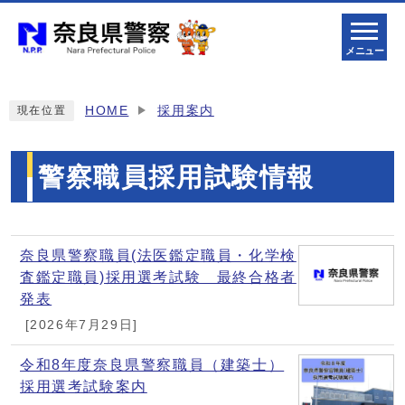
メニュー
HOME
採用案内
現在位置
警察職員採用試験情報
メインメニュー
奈良県警察職員(法医鑑定職員・化学検
査鑑定職員)採用選考試験 最終合格者
発表
[2026年7月29日]
令和8年度奈良県警察職員（建築士）
採用選考試験案内