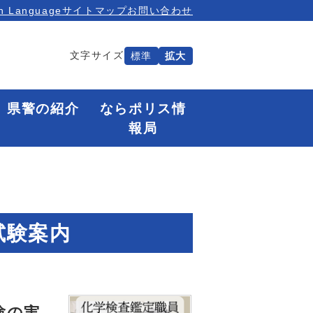
n Language
サイトマップ
お問い合わせ
文字サイズ
標準
拡大
県警の紹介
ならポリス情
報局
試験案内
験の実