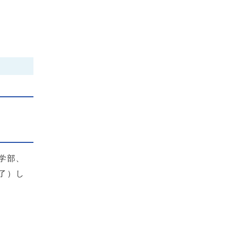
学部、
了）し