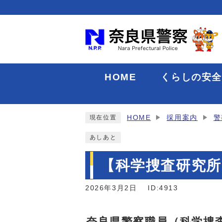
HOME
くらしの安
HOME
採用案内
警
現在位置
あしあと
【科学捜査研究所
2026年3月2日
ID:4913
奈良県警察職員（科学捜