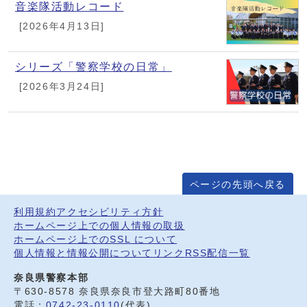
音楽隊活動レコード
[2026年4月13日]
シリーズ「警察学校の日常」
[2026年3月24日]
ページの先頭へ戻る
利用規約
アクセシビリティ方針
ホームページ上での個人情報の取扱
ホームページ上でのSSL について
個人情報と情報公開について
リンク
RSS配信一覧
奈良県警察本部
〒630-8578 奈良県奈良市登大路町80番地
電話：
0742-23-0110
(代表)