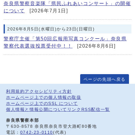
奈良県警察音楽隊「県民ふれあいコンサート」の開催
について
[2026年7月1日]
2026年8月5日(水曜日)から23日(日曜日)
警察庁主催「第50回広報用写真コンクール」奈良県
警察代表選抜投票受付中！！
[2026年8月6日]
ページの先頭へ戻る
利用規約
アクセシビリティ方針
ホームページ上での個人情報の取扱
ホームページ上でのSSL について
個人情報と情報公開について
リンク
RSS配信一覧
奈良県警察本部
〒630-8578 奈良県奈良市登大路町80番地
電話：
0742-23-0110
(代表)