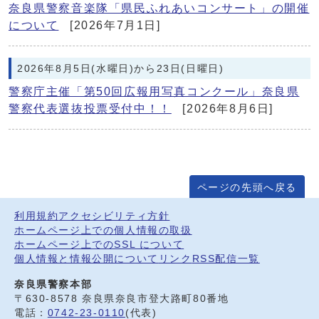
奈良県警察音楽隊「県民ふれあいコンサート」の開催
について
[2026年7月1日]
2026年8月5日(水曜日)から23日(日曜日)
警察庁主催「第50回広報用写真コンクール」奈良県
警察代表選抜投票受付中！！
[2026年8月6日]
ページの先頭へ戻る
利用規約
アクセシビリティ方針
ホームページ上での個人情報の取扱
ホームページ上でのSSL について
個人情報と情報公開について
リンク
RSS配信一覧
奈良県警察本部
〒630-8578 奈良県奈良市登大路町80番地
電話：
0742-23-0110
(代表)