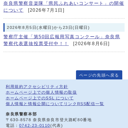
奈良県警察音楽隊「県民ふれあいコンサート」の開催
について
[2026年7月1日]
2026年8月5日(水曜日)から23日(日曜日)
警察庁主催「第50回広報用写真コンクール」奈良県
警察代表選抜投票受付中！！
[2026年8月6日]
ページの先頭へ戻る
利用規約
アクセシビリティ方針
ホームページ上での個人情報の取扱
ホームページ上でのSSL について
個人情報と情報公開について
リンク
RSS配信一覧
奈良県警察本部
〒630-8578 奈良県奈良市登大路町80番地
電話：
0742-23-0110
(代表)