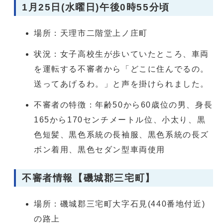
1月25日(水曜日)午後0時55分頃
場所：天理市二階堂上ノ庄町
状況：女子高校生が歩いていたところ、車両
を運転する不審者から「どこに住んでるの。
送ってあげるわ。」と声を掛けられました。
不審者の特徴：年齢50から60歳位の男、身長
165から170センチメートル位、小太り、黒
色短髪、黒色系統の長袖服、黒色系統の長ズ
ボン着用、黒色セダン型車両使用
不審者情報【磯城郡三宅町】
場所：磯城郡三宅町大字石見(440番地付近)
の路上