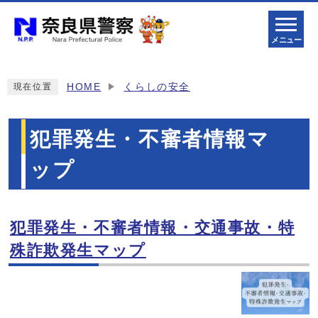
メニュー
HOME
くらしの安全
現在位置
犯罪発生・不審者情報マ
ップ
犯罪発生・不審者情報・交通事故・特
メインメニュー
殊詐欺発生マップ