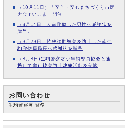
（10月11日）「安全・安心まちづくり市民
大会inいこま」開催
（8月14日）人命救助した男性へ感謝状を
贈呈。
（8月29日）特殊詐欺被害を防止した南生
駒郵便局局長へ感謝状を贈呈
（8月8日)生駒警察署少年補導員協会と連
携して非行被害防止啓発活動を実施
お問い合わせ
生駒警察署 警務