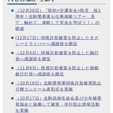
（12月20日）『防犯×交通安全×防災 祝1
周年！生駒警察署お仕事体験ツアー 見
て、触れて、体験して安全を学ぼう！』の
開催
(12月17日）特殊詐欺被害を防止したタク
シードライバーへ感謝状を贈呈
（12月4日）特殊詐欺被害を防止した銀行
員へ感謝状を贈呈
（11月6日）投資詐欺被害を防止した南都
銀行行員へ感謝状を贈呈
（10月16日）生駒警察署特殊詐欺被害防止
川柳コンクール表彰式を実施
（10月17日）生駒高校生徒会及び少年補導
員協会と協働して被害・非行防止啓発活動
を実施