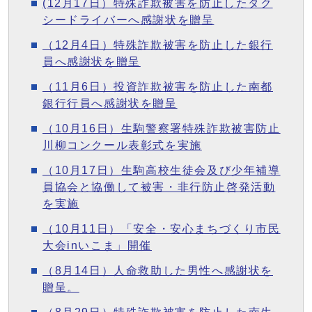
(12月17日）特殊詐欺被害を防止したタク
シードライバーへ感謝状を贈呈
（12月4日）特殊詐欺被害を防止した銀行
員へ感謝状を贈呈
（11月6日）投資詐欺被害を防止した南都
銀行行員へ感謝状を贈呈
（10月16日）生駒警察署特殊詐欺被害防止
川柳コンクール表彰式を実施
（10月17日）生駒高校生徒会及び少年補導
員協会と協働して被害・非行防止啓発活動
を実施
（10月11日）「安全・安心まちづくり市民
大会inいこま」開催
（8月14日）人命救助した男性へ感謝状を
贈呈。