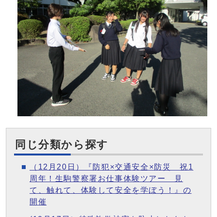
同じ分類から探す
（12月20日）『防犯×交通安全×防災 祝1
周年！生駒警察署お仕事体験ツアー 見
て、触れて、体験して安全を学ぼう！』の
開催