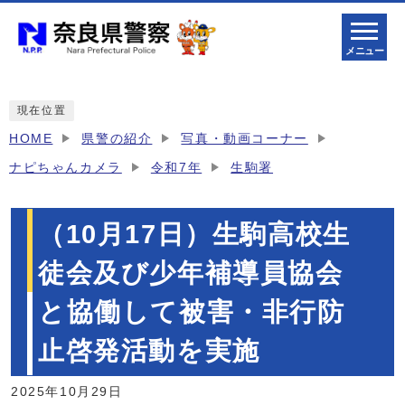
メニュー
現在位置
HOME
県警の紹介
写真・動画コーナー
ナピちゃんカメラ
令和7年
生駒署
（10月17日）生駒高校生
徒会及び少年補導員協会
と協働して被害・非行防
止啓発活動を実施
2025年10月29日