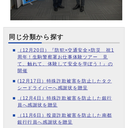
同じ分類から探す
（12月20日）『防犯×交通安全×防災 祝1
周年！生駒警察署お仕事体験ツアー 見
て、触れて、体験して安全を学ぼう！』の
開催
(12月17日）特殊詐欺被害を防止したタク
シードライバーへ感謝状を贈呈
（12月4日）特殊詐欺被害を防止した銀行
員へ感謝状を贈呈
（11月6日）投資詐欺被害を防止した南都
銀行行員へ感謝状を贈呈