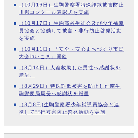
（10月16日）生駒警察署特殊詐欺被害防止
川柳コンクール表彰式を実施
（10月17日）生駒高校生徒会及び少年補導
員協会と協働して被害・非行防止啓発活動
を実施
（10月11日）「安全・安心まちづくり市民
大会inいこま」開催
（8月14日）人命救助した男性へ感謝状を
贈呈。
（8月29日）特殊詐欺被害を防止した南生
駒郵便局局長へ感謝状を贈呈
（8月8日)生駒警察署少年補導員協会と連
携して非行被害防止啓発活動を実施