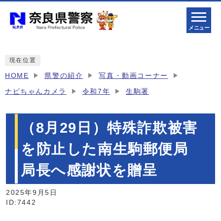
メニュー
現在位置
HOME
県警の紹介
写真・動画コーナー
ナピちゃんカメラ
令和7年
生駒署
（8月29日）特殊詐欺被害
を防止した南生駒郵便局
局長へ感謝状を贈呈
2025年9月5日
ID:7442