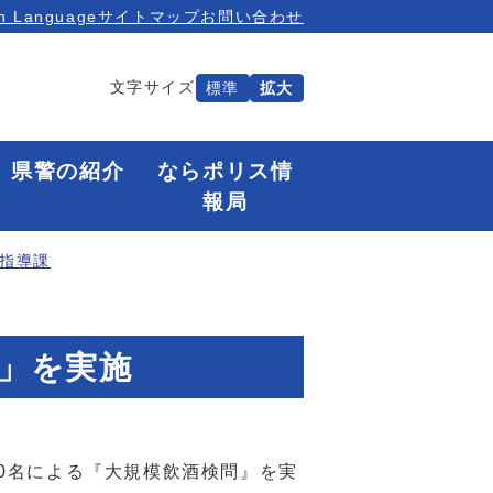
n Language
サイトマップ
お問い合わせ
文字サイズ
標準
拡大
県警の紹介
ならポリス情
報局
指導課
問」を実施
0名による『大規模飲酒検問』を実