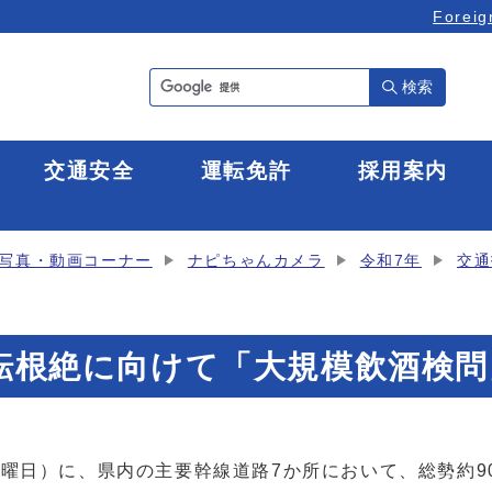
Foreig
検索
全
交通安全
運転免許
採用案内
写真・動画コーナー
ナピちゃんカメラ
令和7年
交通
酒運転根絶に向けて「大規模飲酒検
曜日）に、県内の主要幹線道路7か所において、総勢約9