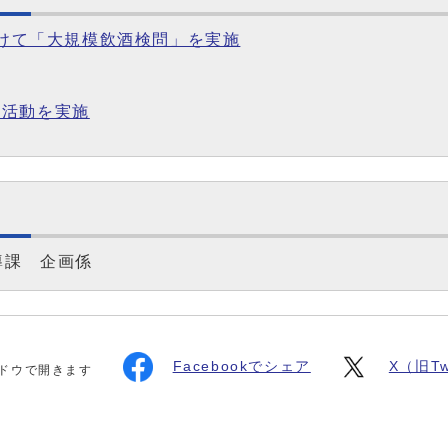
向けて「大規模飲酒検問」を実施
発活動を実施
導課 企画係
Facebookでシェア
X（旧Tw
ドウで開きます