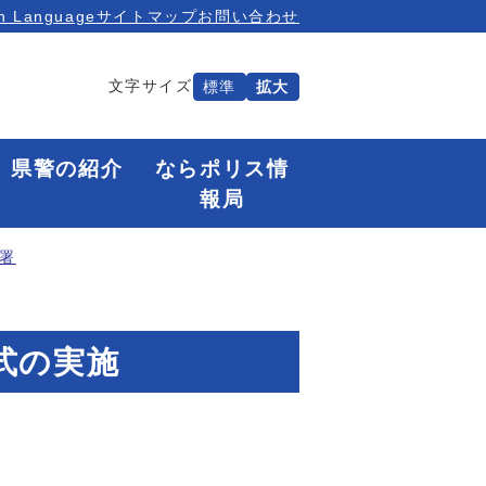
n Language
サイトマップ
お問い合わせ
文字サイズ
標準
拡大
県警の紹介
ならポリス情
報局
署
式の実施