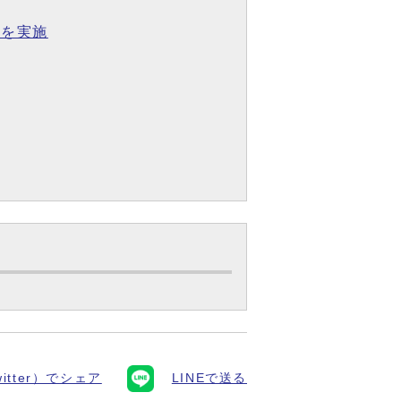
動を実施
itter）でシェア
LINEで送る