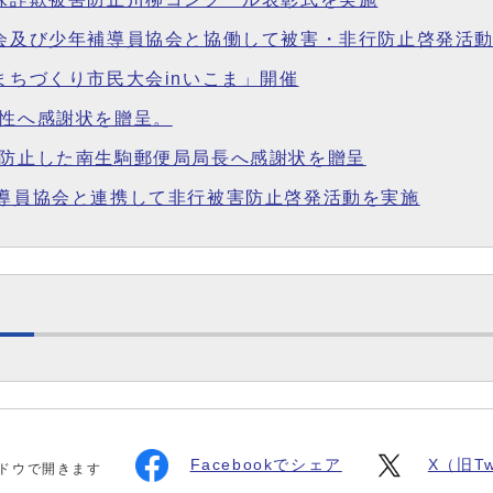
徒会及び少年補導員協会と協働して被害・非行防止啓発活
まちづくり市民大会inいこま」開催
男性へ感謝状を贈呈。
を防止した南生駒郵便局局長へ感謝状を贈呈
補導員協会と連携して非行被害防止啓発活動を実施
Facebookでシェア
X（旧Tw
ドウで開きます