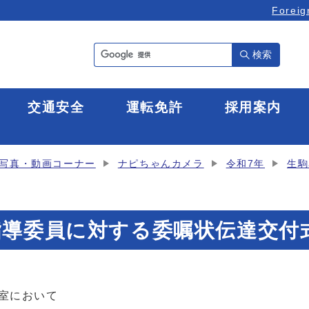
Foreig
検索
全
交通安全
運転免許
採用案内
写真・動画コーナー
ナピちゃんカメラ
令和7年
生駒
指導委員に対する委嘱状伝達交付
室において