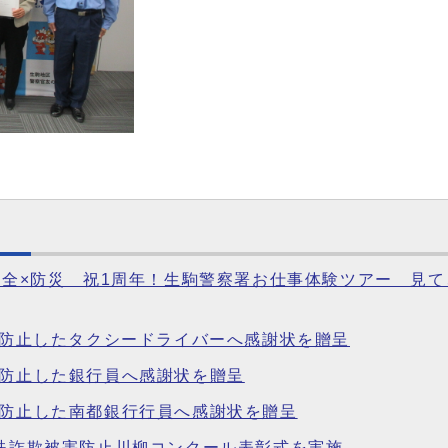
通安全×防災 祝1周年！生駒警察署お仕事体験ツアー 見
害を防止したタクシードライバーへ感謝状を贈呈
を防止した銀行員へ感謝状を贈呈
を防止した南都銀行行員へ感謝状を贈呈
特殊詐欺被害防止川柳コンクール表彰式を実施