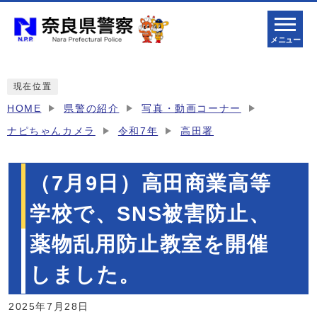
メニュー
現在位置
HOME
県警の紹介
写真・動画コーナー
ナピちゃんカメラ
令和7年
高田署
（7月9日）高田商業高等
学校で、SNS被害防止、
薬物乱用防止教室を開催
しました。
2025年7月28日