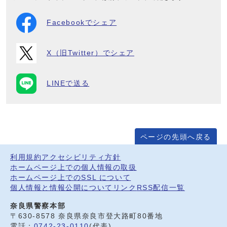
Facebookでシェア
X（旧Twitter）でシェア
LINEで送る
ページの先頭へ戻る
利用規約
アクセシビリティ方針
ホームページ上での個人情報の取扱
ホームページ上でのSSL について
個人情報と情報公開について
リンク
RSS配信一覧
奈良県警察本部
〒630-8578 奈良県奈良市登大路町80番地
電話：
0742-23-0110
(代表)