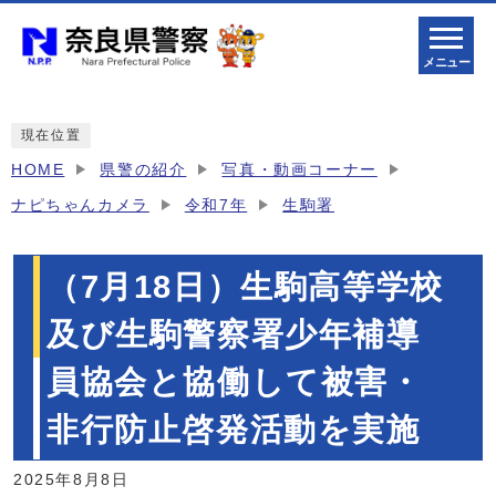
メニュー
現在位置
HOME
県警の紹介
写真・動画コーナー
ナピちゃんカメラ
令和7年
生駒署
（7月18日）生駒高等学校
及び生駒警察署少年補導
員協会と協働して被害・
非行防止啓発活動を実施
2025年8月8日