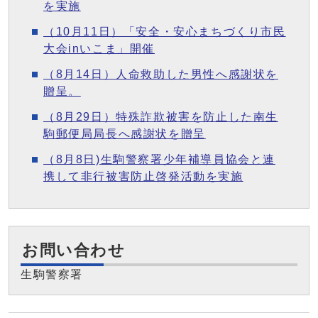
を実施
（10月11日）「安全・安心まちづくり市民
大会inいこま」開催
（8月14日）人命救助した男性へ感謝状を
贈呈。
（8月29日）特殊詐欺被害を防止した南生
駒郵便局局長へ感謝状を贈呈
（8月8日)生駒警察署少年補導員協会と連
携して非行被害防止啓発活動を実施
お問い合わせ
生駒警察署