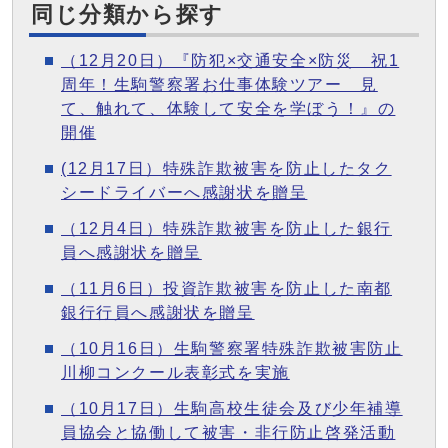
同じ分類から探す
（12月20日）『防犯×交通安全×防災 祝1
周年！生駒警察署お仕事体験ツアー 見
て、触れて、体験して安全を学ぼう！』の
開催
(12月17日）特殊詐欺被害を防止したタク
シードライバーへ感謝状を贈呈
（12月4日）特殊詐欺被害を防止した銀行
員へ感謝状を贈呈
（11月6日）投資詐欺被害を防止した南都
銀行行員へ感謝状を贈呈
（10月16日）生駒警察署特殊詐欺被害防止
川柳コンクール表彰式を実施
（10月17日）生駒高校生徒会及び少年補導
員協会と協働して被害・非行防止啓発活動