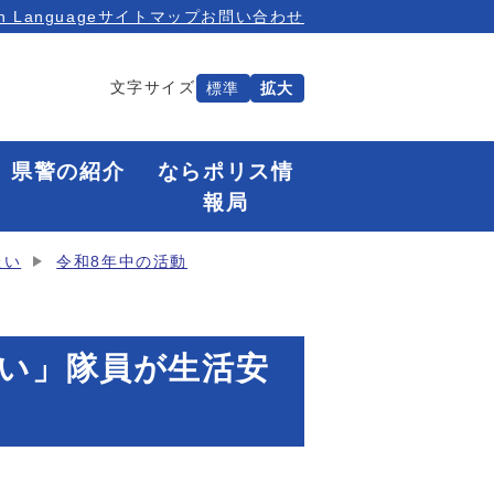
n Language
サイトマップ
お問い合わせ
文字サイズ
標準
拡大
県警の紹介
ならポリス情
報局
たい
令和8年中の活動
たい」隊員が生活安