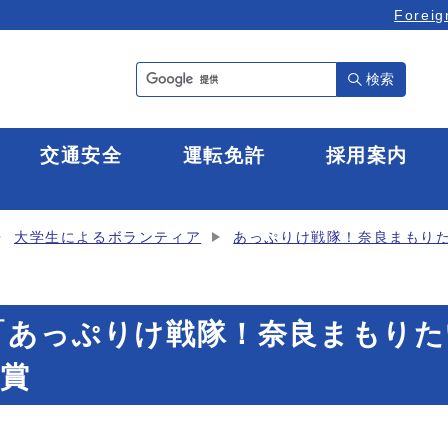
Foreig
検索
全
交通安全
運転免許
採用案内
大学生によるボランティア
あっぷりけ戦隊！奈良まもり
日「あっぷりけ戦隊！奈良まもり
賞