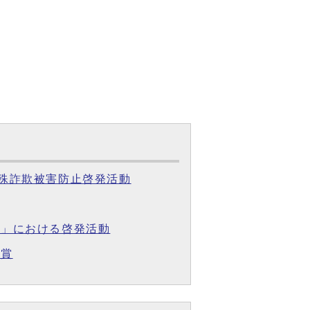
特殊詐欺被害防止啓発活動
会」における啓発活動
受賞