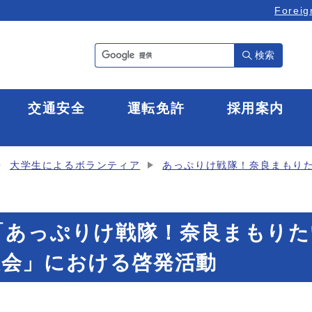
Foreig
検索
全
交通安全
運転免許
採用案内
大学生によるボランティア
あっぷりけ戦隊！奈良まもり
日「あっぷりけ戦隊！奈良まもり
大会」における啓発活動