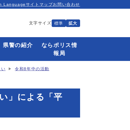
n Language
サイトマップ
お問い合わせ
文字サイズ
標準
拡大
県警の紹介
ならポリス情
報局
たい
令和8年中の活動
たい」による「平