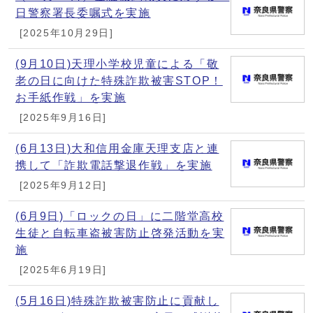
日警察署長委嘱式を実施
[2025年10月29日]
(9月10日)天理小学校児童による「敬
老の日に向けた特殊詐欺被害STOP！
お手紙作戦」を実施
[2025年9月16日]
(6月13日)大和信用金庫天理支店と連
携して「詐欺電話撃退作戦」を実施
[2025年9月12日]
(6月9日)「ロックの日」に二階堂高校
生徒と自転車盗被害防止啓発活動を実
施
[2025年6月19日]
(5月16日)特殊詐欺被害防止に貢献し