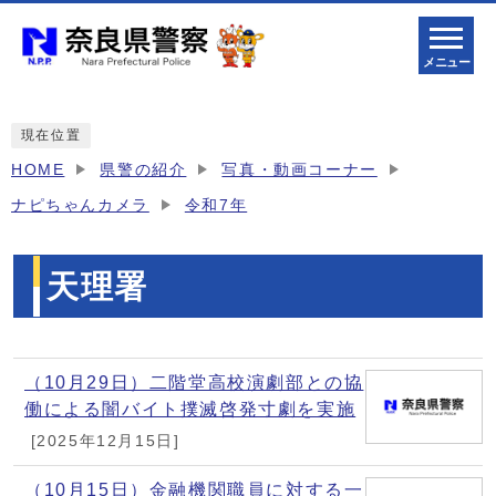
メニュー
現在位置
HOME
県警の紹介
写真・動画コーナー
ナピちゃんカメラ
令和7年
天理署
メインメニュー
（10月29日）二階堂高校演劇部との協
働による闇バイト撲滅啓発寸劇を実施
[2025年12月15日]
（10月15日）金融機関職員に対する一