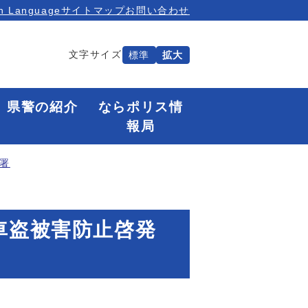
n Language
サイトマップ
お問い合わせ
文字サイズ
標準
拡大
県警の紹介
ならポリス情
報局
署
車盗被害防止啓発