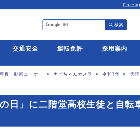
Foreig
検索
全
交通安全
運転免許
採用案内
写真・動画コーナー
ナピちゃんカメラ
令和7年
天理
ックの日」に二階堂高校生徒と自転