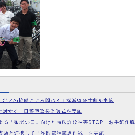
演劇部との協働による闇バイト撲滅啓発寸劇を実施
員に対する一日警察署長委嘱式を実施
童による「敬老の日に向けた特殊詐欺被害STOP！お手紙作
天理支店と連携して「詐欺電話撃退作戦」を実施