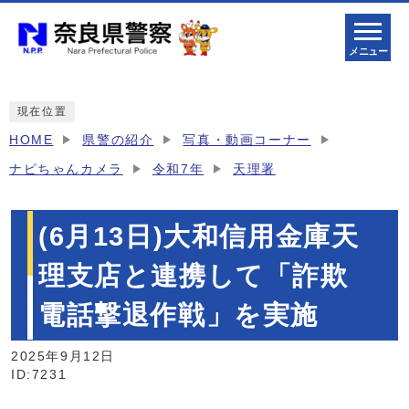
メニュー
現在位置
HOME
県警の紹介
写真・動画コーナー
ナピちゃんカメラ
令和7年
天理署
(6月13日)大和信用金庫天
理支店と連携して「詐欺
電話撃退作戦」を実施
2025年9月12日
ID:7231