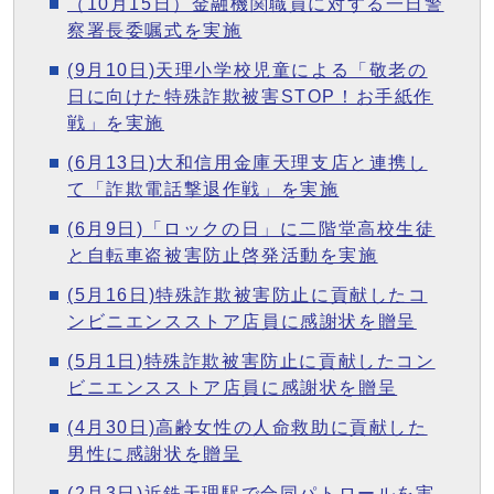
（10月15日）金融機関職員に対する一日警
察署長委嘱式を実施
(9月10日)天理小学校児童による「敬老の
日に向けた特殊詐欺被害STOP！お手紙作
戦」を実施
(6月13日)大和信用金庫天理支店と連携し
て「詐欺電話撃退作戦」を実施
(6月9日)「ロックの日」に二階堂高校生徒
と自転車盗被害防止啓発活動を実施
(5月16日)特殊詐欺被害防止に貢献したコ
ンビニエンスストア店員に感謝状を贈呈
(5月1日)特殊詐欺被害防止に貢献したコン
ビニエンスストア店員に感謝状を贈呈
(4月30日)高齢女性の人命救助に貢献した
男性に感謝状を贈呈
(2月3日)近鉄天理駅で合同パトロールを実