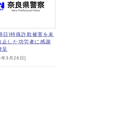
19日)特殊詐欺被害を未
防止した功労者に感謝
贈呈
5年3月26日]