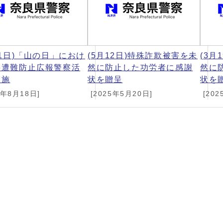
11日)「山の日」におけ
(5月12日)特殊詐欺被害を未
(3月
岳遭難防止広報警察活
然に防止した功労者に感謝
然に
実施
状を贈呈
状を
5年8月18日]
[2025年5月20日]
[202