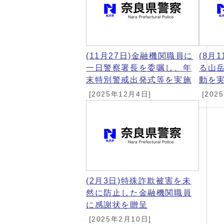
(11月27日)金融機関職員に
(8月
一日警察署長を委嘱し、年
る山
末特別警戒出発式等を実施
動を
[2025年12月4日]
[202
(2月3日)特殊詐欺被害を未
然に防止した金融機関職員
に感謝状を贈呈
[2025年2月10日]