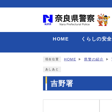
HOME
くらしの安
HOME
県警の紹介
現在位置
あしあと
吉野署
メインメニュー