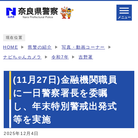
メニュー
現在位置
HOME
県警の紹介
写真・動画コーナー
ナピちゃんカメラ
令和7年
吉野署
(11月27日)金融機関職員
に一日警察署長を委嘱
し、年末特別警戒出発式
等を実施
2025年12月4日