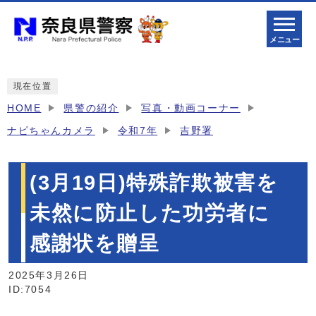
メニュー
現在位置
HOME
県警の紹介
写真・動画コーナー
ナピちゃんカメラ
令和7年
吉野署
(3月19日)特殊詐欺被害を
未然に防止した功労者に
感謝状を贈呈
2025年3月26日
ID:7054